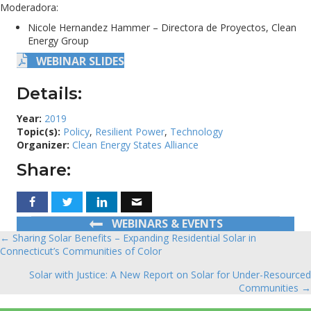
Moderadora​:
Nicole Hernandez Hammer – Directora de Proyectos, Clean
Energy Group
WEBINAR SLIDES
Details:
Year:
2019
Topic(s):
Policy
,
Resilient Power
,
Technology
Organizer:
Clean Energy States Alliance
Share:
WEBINARS & EVENTS
← Sharing Solar Benefits – Expanding Residential Solar in
Posts
Connecticut’s Communities of Color
navigation
Solar with Justice: A New Report on Solar for Under-Resourced
Communities →